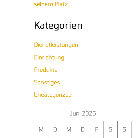
seinem Platz
Kategorien
Dienstleistungen
Einrichtung
Produkte
Sonstiges
Uncategorized
Juni 2026
M
D
M
D
F
S
S