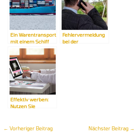
Ein Warentransport
Fehlervermeidung
mit einem Schiff
bei der
Zollabwicklung
Effektiv werben:
Nutzen Sie
audiovisuelle
Formate
←
Vorheriger Beitrag
Nächster Beitrag
→