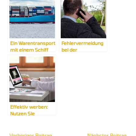
Ein Warentransport
Fehlervermeidung
mit einem Schiff
bei der
Zollabwicklung
Effektiv werben:
Nutzen Sie
audiovisuelle
Formate
←
Vorheriger Beitrag
Nächster Beitrag
→