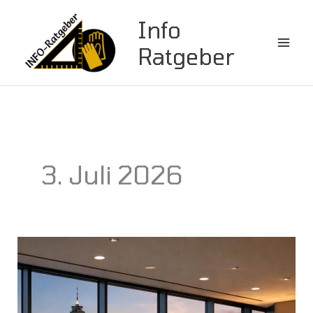
Zum
Info
Inhalt
springen
Ratgeber
3. Juli 2026
So
finden
Sie
den
perfekten