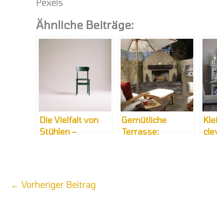
Pexels
Ähnliche Beiträge:
Die Vielfalt von
Gemütliche
Kle
Stühlen –
Terrasse:
cle
Stapelstühle für
Erholungsort bei
Innen und
Wind und Wetter
Draußen
←
Vorheriger Beitrag