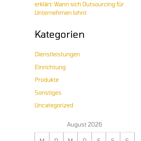
erklärt: Wann sich Outsourcing für
Unternehmen lohnt
Kategorien
Dienstleistungen
Einrichtung
Produkte
Sonstiges
Uncategorized
August 2026
M
D
M
D
F
S
S