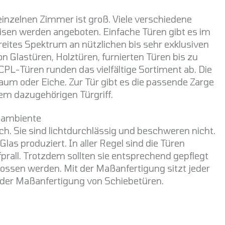
ie einzelnen Zimmer ist groß. Viele verschiedene
isen werden angeboten. Einfache Türen gibt es im
reites Spektrum an nützlichen bis sehr exklusiven
n Glastüren, Holztüren, furnierten Türen bis zu
PL-Türen runden das vielfältige Sortiment ab. Die
aum oder Eiche. Zur Tür gibt es die passende Zarge
m dazugehörigen Türgriff.
nambiente
h. Sie sind lichtdurchlässig und beschweren nicht.
las produziert. In aller Regel sind die Türen
fprall. Trotzdem sollten sie entsprechend gepflegt
ssen werden. Mit der Maßanfertigung sitzt jeder
t der Maßanfertigung von Schiebetüren.