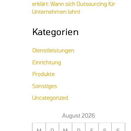
erklärt: Wann sich Outsourcing für
Unternehmen lohnt
Kategorien
Dienstleistungen
Einrichtung
Produkte
Sonstiges
Uncategorized
August 2026
M
D
M
D
F
S
S