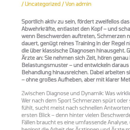
/
Uncategorized
/ Von
admin
Sportlich aktiv zu sein, fördert zweifellos d
Abwehrkräfte, entlastet den Kopf – und sch
wenn Beschwerden auftreten, Schmerzen nich
dauert, genügt reines Training in der Regel
die über klassische Diagnosen hinausgeht. Ge
Ärzte an: Sie nehmen sich Zeit, hören gena
Belastungsmuster – und entwickeln daraus in
Behandlung hinausreichen. Dabei arbeiten sie
– ohne großes Aufheben, aber mit klarer Met
Zwischen Diagnose und Dynamik: Was wirkli
Wer nach dem Sport Schmerzen spürt oder s
fühlt, sucht meist nach schnellen Antworten. 
ersten Blick – denn hinter vielen Beschwerde
Fällen braucht es eine umfassende Analyse, 
beginnt die Arbeit der Ärztinnen und Ärzte 