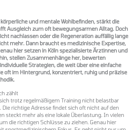
as körperliche und mentale Wohlbefinden, stärkt die
afft Ausgleich zum oft bewegungsarmen Alltag. Doch
t nachlassen oder die Regeneration auffällig lange
 nicht mehr. Dann braucht es medizinische Expertise,
nau hier setzen in Köln spezialisierte Ärztinnen und
u hin, stellen Zusammenhänge her, bewerten
dividuelle Strategien, die weit über eine einfache
 oft im Hintergrund, konzentriert, ruhig und präzise
hodik.
ch zählt
ich trotz regelmäßigem Training nicht belastbar
Die richtige Adresse findet sich oft nicht auf den
n steckt mehr als eine lokale Überlastung. In vielen
um die richtigen Schlüsse zu ziehen. Genau hier
mit sportmedizinischem Fokus. Es geht nicht nur um