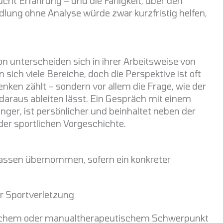
ht Erfahrung – und die Fähigkeit, über den
ung ohne Analyse würde zwar kurzfristig helfen,
on unterscheiden sich in ihrer Arbeitsweise von
ich viele Bereiche, doch die Perspektive ist oft
nken zählt – sondern vor allem die Frage, wie der
daraus ableiten lässt. Ein Gespräch mit einem
nger, ist persönlicher und beinhaltet neben der
er sportlichen Vorgeschichte.
Kassen übernommen, sofern ein konkreter
 Sportverletzung
schem oder manualtherapeutischem Schwerpunkt