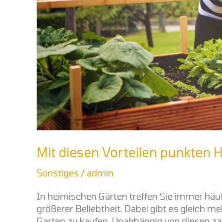
Mit diesen Vorteilen punkten
Sonstiges
/
admin
In heimischen Gärten treffen Sie immer häu
größerer Beliebtheit. Dabei gibt es gleich m
Garten zu kaufen. Unabhängig von diesen zah