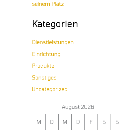
seinem Platz
Kategorien
Dienstleistungen
Einrichtung
Produkte
Sonstiges
Uncategorized
August 2026
M
D
M
D
F
S
S