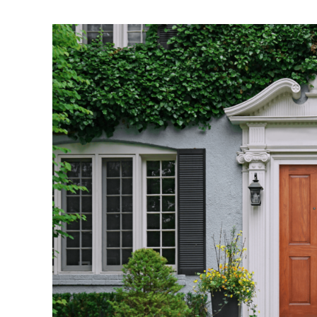
Wie
im
Hotel:
Den
Eingangsbereich
edel
gestalten